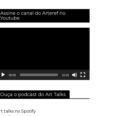
Assine o canal do Arteref no
Youtube
ocador
e
ídeo
00:00
10:25
Ouça o podcast do Art Talks
rt talks no Spotify