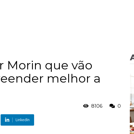
ar Morin que vão
reender melhor a
8106
0
LinkedIn