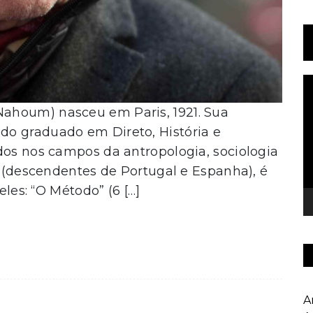
T
d
ahoum) nasceu em Paris, 1921. Sua
v
o graduado em Direto, História e
dos nos campos da antropologia, sociologia
ta (descendentes de Portugal e Espanha), é
eles: “O Método” (6 […]
A