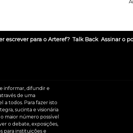
A
r escrever para o Arteref?
Talk Back
Assinar o p
e informar, difundir e
 através de uma
 a todos. Para fazer isto
egra, sucinta e visionária
ar o maior número possível
er o debate, exposições,
s para instituições e