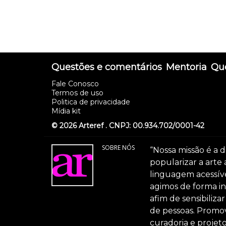
Questões e comentários
Mentoria
Que
Fale Conosco
Termos de uso
Politica de privacidade
Mídia kit
© 2026 Arteref . CNPJ: 00.934.702/0001-42
SOBRE NÓS
“Nossa missão é a d
popularizar a arte
linguagem acessível
agimos de forma int
afim de sensibiliz
de pessoas. Promov
curadoria e projeto