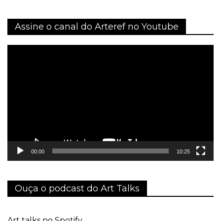
Assine o canal do Arteref no Youtube
Tocador
de
vídeo
00:00
10:25
Ouça o podcast do Art Talks
Art talks no Spotify