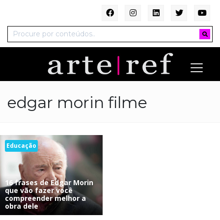
edgar morin filme
Educação
16 frases de Edgar Morin
que vão fazer você
compreender melhor a
obra dele