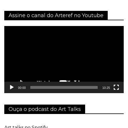
Assine o canal do Arteref no Youtube
Tocador
de
vídeo
00:00
10:25
Ouça o podcast do Art Talks
Art talks no Spotify