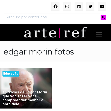
edgar morin fotos
Educação
16 frases de Edgar Morin
que vão fazer você
compreender melhor a
obra dele