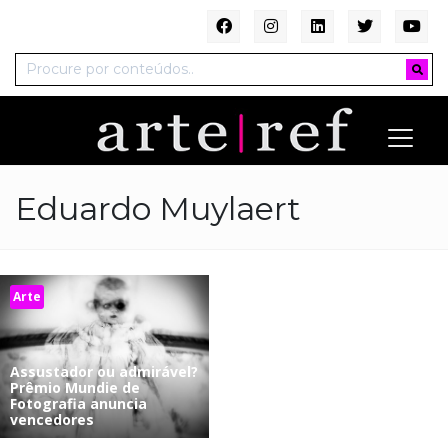
Eduardo Muylaert
Arte
Assustador ou admirável?
Prêmio Mundie de
Fotografia anuncia
vencedores