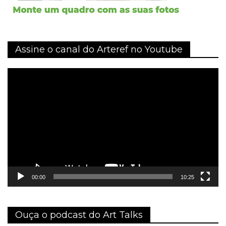
Assine o canal do Arteref no Youtube
Tocador
de
vídeo
00:00
10:25
Ouça o podcast do Art Talks