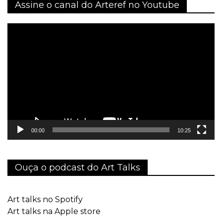
Assine o canal do Arteref no Youtube
Tocador
de
vídeo
00:00
10:25
Ouça o podcast do Art Talks
Art talks no Spotify
Art talks na Apple store