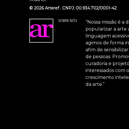
© 2026 Arteref . CNPJ: 00.934.702/0001-42
SOBRE NÓS
“Nossa missão é a d
popularizar a arte
linguagem acessível
agimos de forma int
afim de sensibiliz
de pessoas. Promov
curadoria e projeto
interessados com 
crescimento intele
da arte.”