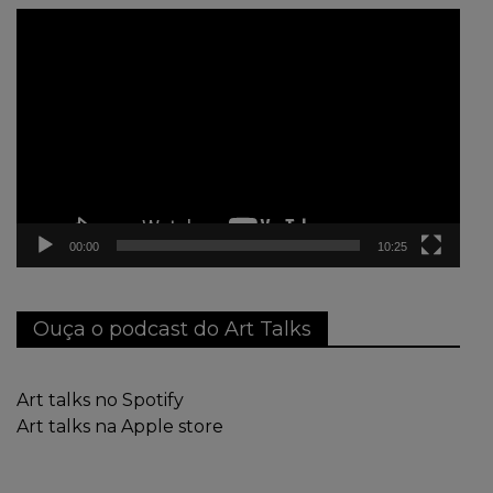
Tocador
de
vídeo
00:00
10:25
Ouça o podcast do Art Talks
Art talks no Spotify
Art talks na Apple store