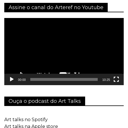
Assine o canal do Arteref no Youtube
Tocador
de
vídeo
00:00
10:25
Ouça o podcast do Art Talks
Art talks no Spotify
Art talks na Apple store