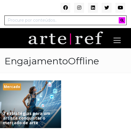
EngajamentoOffline
Mercado
7 estratégias para um
artista conquistar o
mercado de arte