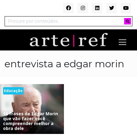
entrevista a edgar morin
Educação
16 frases de Edgar Morin
que vão fazer você
compreender melhor a
obra dele