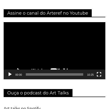
Assine o canal do Arteref no Youtube
Tocador
de
vídeo
00:00
10:25
Ouça o podcast do Art Talks
Art talks no Spotify