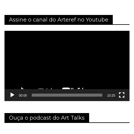
Assine o canal do Arteref no Youtube
Tocador
de
vídeo
00:00
10:25
Ouça o podcast do Art Talks