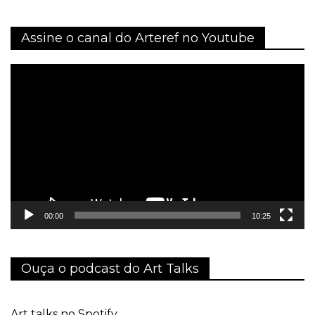
Assine o canal do Arteref no Youtube
Tocador
de
vídeo
00:00
10:25
Ouça o podcast do Art Talks
Art talks no Spotify