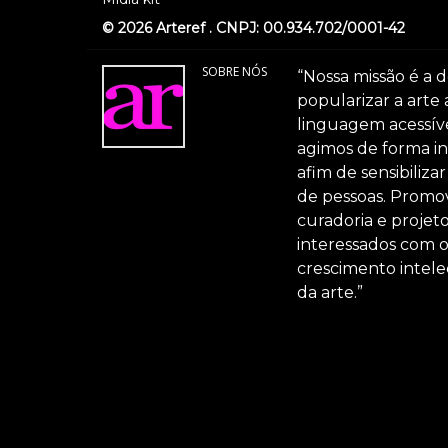
© 2026 Arteref . CNPJ: 00.934.702/0001-42
SOBRE NÓS
“Nossa missão é a d
popularizar a arte
linguagem acessível
agimos de forma int
afim de sensibiliz
de pessoas. Promov
curadoria e projeto
interessados com 
crescimento intele
da arte.”