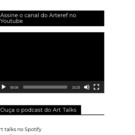
Assine o canal do Arteref no
Youtube
ocador
e
ídeo
00:00
10:25
Ouça o podcast do Art Talks
rt talks no Spotify