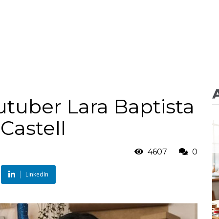
utuber Lara Baptista
Castell
4607
0
LinkedIn