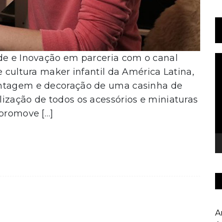
ade e Inovação em parceria com o canal
T
d
e cultura maker infantil da América Latina,
v
ontagem e decoração de uma casinha de
ização de todos os acessórios e miniaturas
 promove […]
A