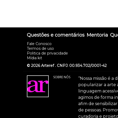
Questões e comentários
Mentoria
Que
Fale Conosco
Termos de uso
Politica de privacidade
Mídia kit
© 2026 Arteref . CNPJ: 00.934.702/0001-42
SOBRE NÓS
“Nossa missão é a d
popularizar a arte
linguagem acessível
agimos de forma int
afim de sensibiliz
de pessoas. Promov
curadoria e projeto