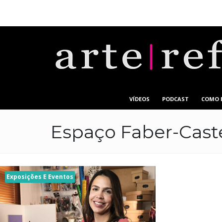
VÍDEOS
PODCAST
COMO 
Espaço Faber-Caste
Exposições E Eventos