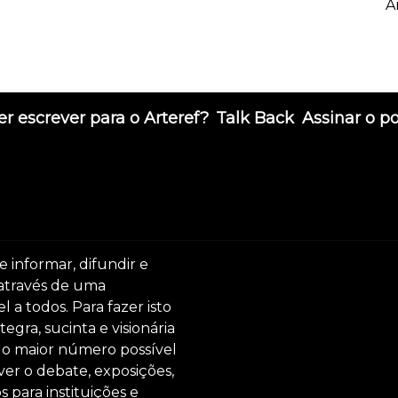
A
r escrever para o Arteref?
Talk Back
Assinar o p
e informar, difundir e
 através de uma
 a todos. Para fazer isto
egra, sucinta e visionária
ar o maior número possível
er o debate, exposições,
s para instituições e