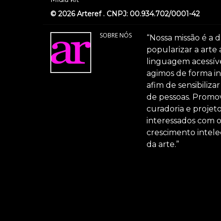
© 2026 Arteref . CNPJ: 00.934.702/0001-42
SOBRE NÓS
“Nossa missão é a d
popularizar a arte
linguagem acessível
agimos de forma int
afim de sensibiliz
de pessoas. Promov
curadoria e projeto
interessados com 
crescimento intele
da arte.”