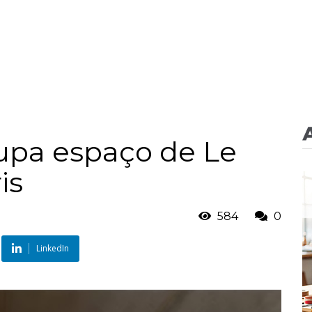
cupa espaço de Le
is
584
0
LinkedIn