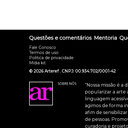
Questões e comentários
Mentoria
Que
Fale Conosco
Termos de uso
Politica de privacidade
Mídia kit
© 2026 Arteref . CNPJ: 00.934.702/0001-42
SOBRE NÓS
“Nossa missão é a d
popularizar a arte
linguagem acessível
agimos de forma int
afim de sensibiliz
de pessoas. Promov
curadoria e projeto