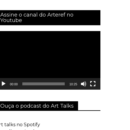
Assine o canal do Arteref no
Youtube
ocador
e
ídeo
00:00
10:25
Ouça o podcast do Art Talks
rt talks no Spotify