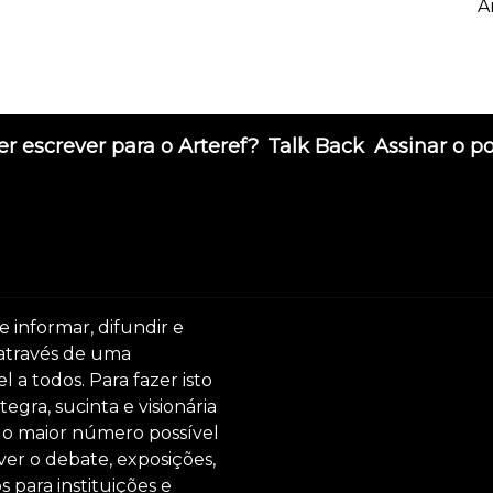
A
r escrever para o Arteref?
Talk Back
Assinar o p
e informar, difundir e
 através de uma
 a todos. Para fazer isto
egra, sucinta e visionária
ar o maior número possível
er o debate, exposições,
s para instituições e