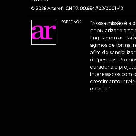
© 2026 Arteref . CNPJ: 00.934.702/0001-42
SOBRE NÓS
“Nossa missão é a d
popularizar a arte
linguagem acessível
agimos de forma int
afim de sensibiliz
de pessoas. Promov
curadoria e projeto
interessados com 
crescimento intele
da arte.”