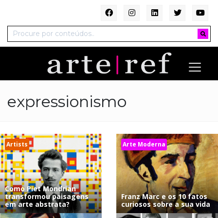
expressionismo
Artists
Arte Moderna
Como Piet Mondrian
transformou paisagens
Franz Marc e os 10 fatos
em arte abstrata?
curiosos sobre a sua vida