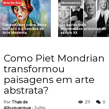
Arte Do Dia
Movimentos
Curiosidades sobre Anita
Os 8 principais
Malfatti e a Semana de
movimentos artísticos do
Arte Moderna
século XX
Como Piet Mondrian
transformou
paisagens em arte
abstrata?
Por
Thais de
211
0
Albuquerque
-
Julho