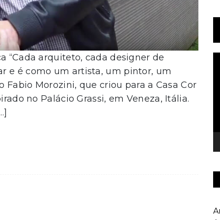
ca “Cada arquiteto, cada designer de
T
d
r e é como um artista, um pintor, um
v
to Fabio Morozini, que criou para a Casa Cor
irado no Palácio Grassi, em Veneza, Itália.
…]
A