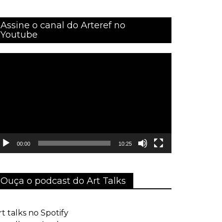
Assine o canal do Arteref no
Youtube
ocador
e
ídeo
00:00
10:25
Ouça o podcast do Art Talks
rt talks no Spotify