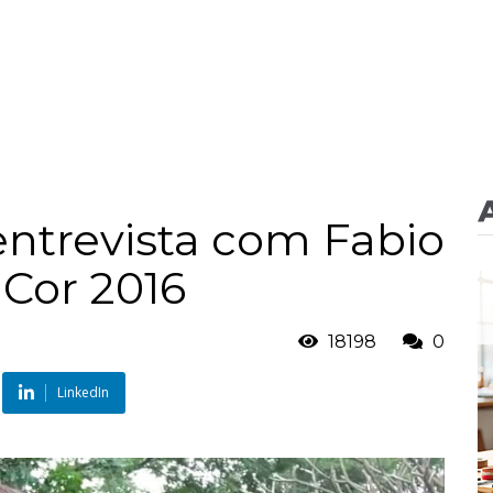
ntrevista com Fabio
 Cor 2016
18198
0
LinkedIn