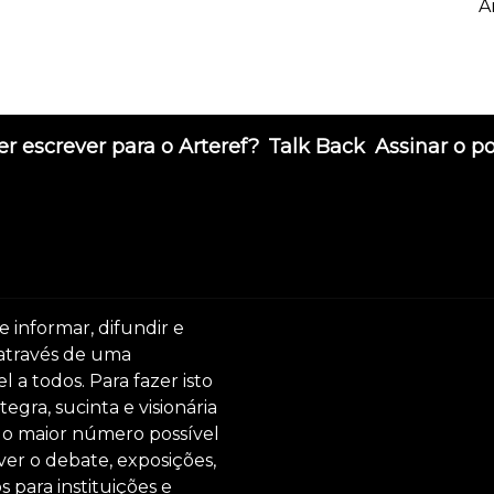
A
r escrever para o Arteref?
Talk Back
Assinar o p
e informar, difundir e
 através de uma
 a todos. Para fazer isto
egra, sucinta e visionária
ar o maior número possível
er o debate, exposições,
s para instituições e