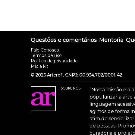
Questões e comentários
Mentoria
Que
Fale Conosco
Termos de uso
Politica de privacidade
Mídia kit
© 2026 Arteref . CNPJ: 00.934.702/0001-42
SOBRE NÓS
“Nossa missão é a d
popularizar a arte
linguagem acessível
agimos de forma int
afim de sensibiliz
de pessoas. Promov
curadoria e projeto