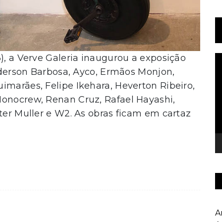
6), a Verve Galeria inaugurou a exposição
T
d
Anderson Barbosa, Ayco, Ermãos Monjon,
v
imarães, Felipe Ikehara, Heverton Ribeiro,
Monocrew, Renan Cruz, Rafael Hayashi,
lter Muller e W2. As obras ficam em cartaz
A