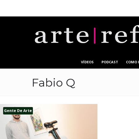
VÍDEOS
PODCAST
COMO 
Fabio Q
Gente De Arte