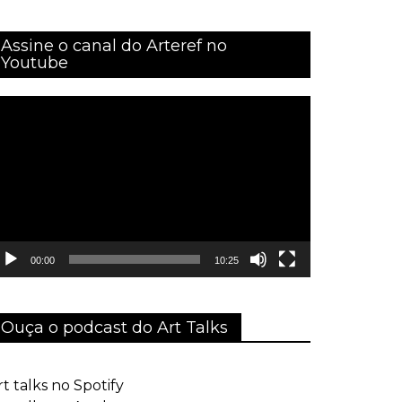
Assine o canal do Arteref no
Youtube
ocador
e
ídeo
00:00
10:25
Ouça o podcast do Art Talks
rt talks no Spotify