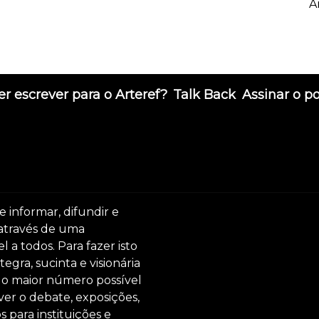
A
r escrever para o Arteref?
Talk Back
Assinar o p
e informar, difundir e
 através de uma
 a todos. Para fazer isto
egra, sucinta e visionária
ar o maior número possível
er o debate, exposições,
s para instituições e