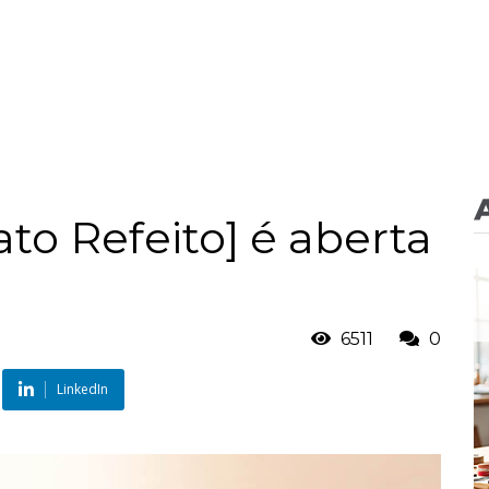
ato Refeito] é aberta
6511
0
LinkedIn