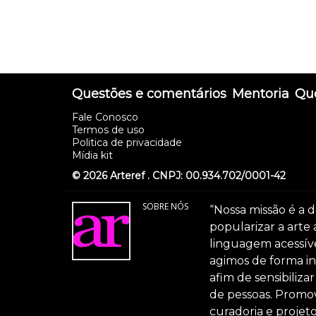
Questões e comentários
Mentoria
Que
Fale Conosco
Termos de uso
Politica de privacidade
Mídia kit
© 2026 Arteref . CNPJ: 00.934.702/0001-42
SOBRE NÓS
“Nossa missão é a d
popularizar a arte
linguagem acessível
agimos de forma int
afim de sensibiliz
de pessoas. Promov
curadoria e projeto