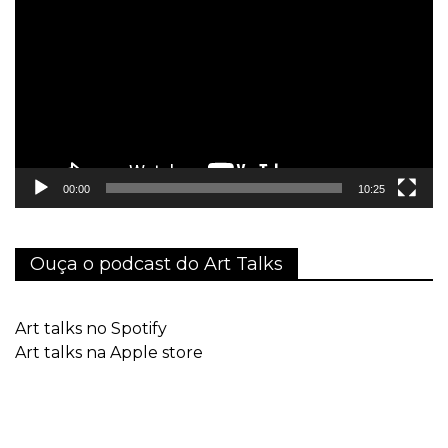
de
vídeo
00:00
10:25
Ouça o podcast do Art Talks
Art talks no Spotify
Art talks na Apple store