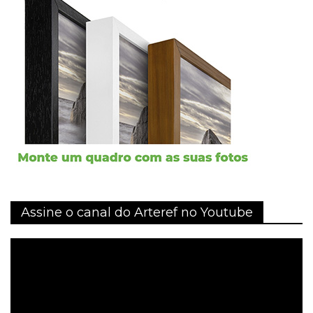
Assine o canal do Arteref no Youtube
Tocador
de
vídeo