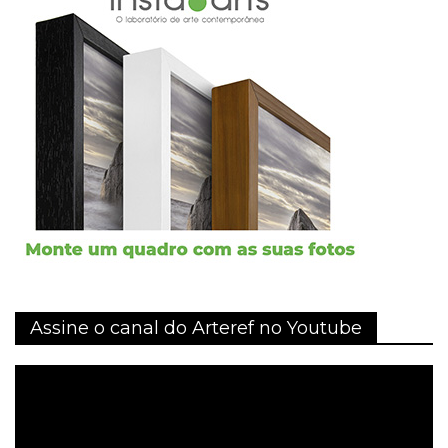
Assine o canal do Arteref no Youtube
Tocador
de
vídeo