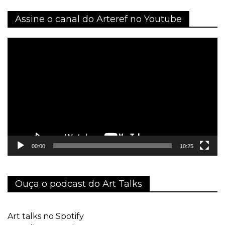
Assine o canal do Arteref no Youtube
Tocador
de
vídeo
00:00
10:25
Ouça o podcast do Art Talks
Art talks no Spotify