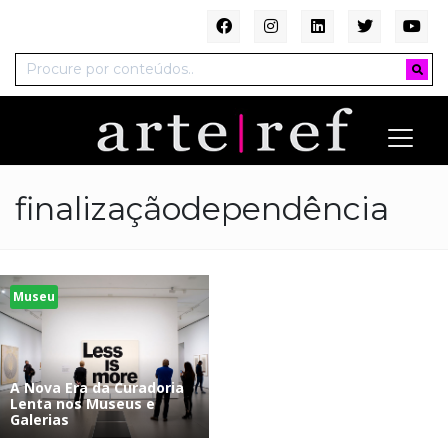
finalizaçãodependência
Museu
A Nova Era da Curadoria
Lenta nos Museus e
Galerias