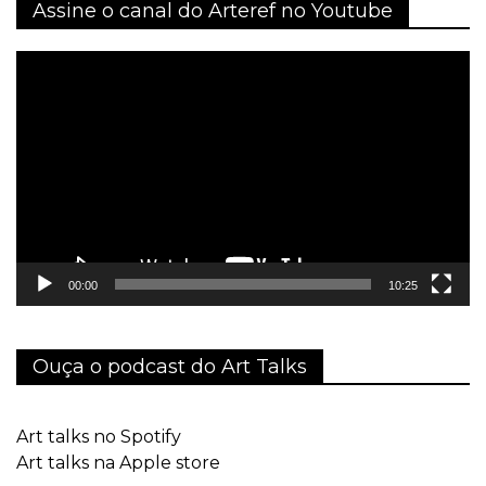
Assine o canal do Arteref no Youtube
Tocador
de
vídeo
00:00
10:25
Ouça o podcast do Art Talks
Art talks no Spotify
Art talks na Apple store