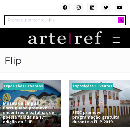
Flip
Exposições E Eventos
Exposições E Eventos
Museu da Língua
Portuguesa promove
encontros e batalhas de
SESC promove
poesia falada na 17ª
programação gratuita
edição da FLIP
durante a FLIP 2019