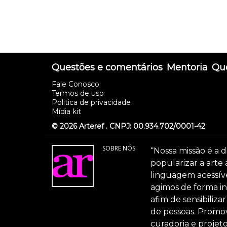
Questões e comentários
Mentoria
Que
Fale Conosco
Termos de uso
Politica de privacidade
Mídia kit
© 2026 Arteref . CNPJ: 00.934.702/0001-42
SOBRE NÓS
“Nossa missão é a d
popularizar a arte
linguagem acessível
agimos de forma int
afim de sensibiliz
de pessoas. Promov
curadoria e projeto