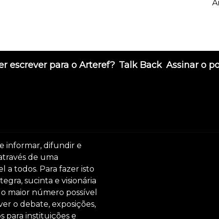
A
r escrever para o Arteref?
Talk Back
Assinar o p
e informar, difundir e
 através de uma
 a todos. Para fazer isto
egra, sucinta e visionária
ar o maior número possível
er o debate, exposições,
s para instituições e