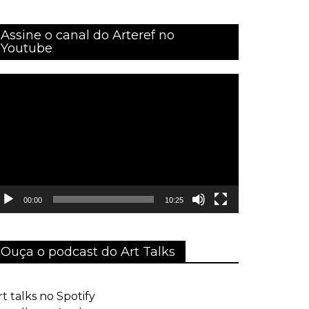
Assine o canal do Arteref no
Youtube
ocador
e
ídeo
00:00
10:25
Ouça o podcast do Art Talks
rt talks no Spotify