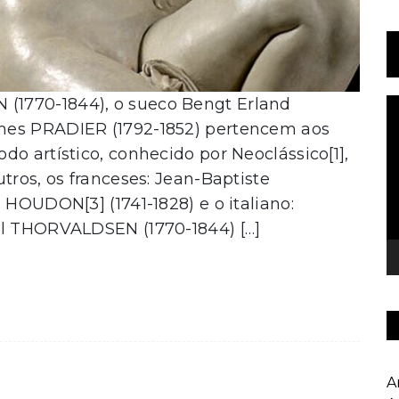
(1770-1844), o sueco Bengt Erland
T
d
mes PRADIER (1792-1852) pertencem aos
v
o artístico, conhecido por Neoclássico[1],
tros, os franceses: Jean-Baptiste
 HOUDON[3] (1741-1828) e o italiano:
el THORVALDSEN (1770-1844) […]
A