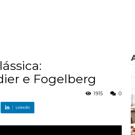
lássica:
dier e Fogelberg
1915
0
LinkedIn