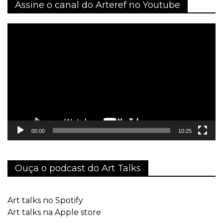
Assine o canal do Arteref no Youtube
Tocador
de
vídeo
00:00
10:25
Ouça o podcast do Art Talks
Art talks no Spotify
Art talks na Apple store