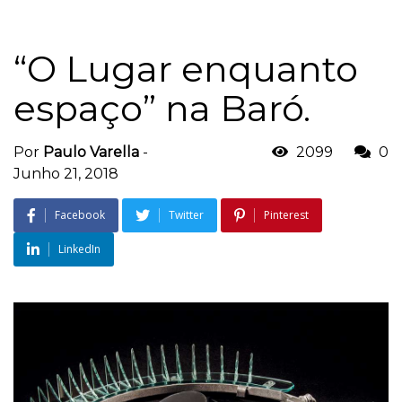
“O Lugar enquanto
espaço” na Baró.
Por
Paulo Varella
-
2099
0
Junho 21, 2018
Facebook
Twitter
Pinterest
LinkedIn