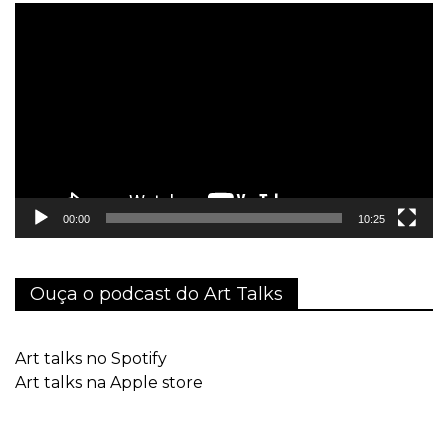
Tocador
de
vídeo
00:00
10:25
Ouça o podcast do Art Talks
Art talks no Spotify
Art talks na Apple store