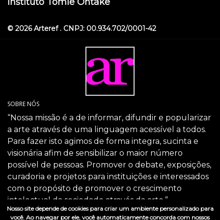
Instituto Tomie Ohtake
© 2026 Arteref . CNPJ: 00.934.702/0001-42
SOBRE NÓS
“Nossa missão é a de informar, difundir e popularizar
a arte através de uma linguagem acessível a todos.
Para fazer isto agimos de forma integra, sucinta e
visionária afim de sensibilizar o maior número
possível de pessoas. Promover o debate, exposições,
curadoria e projetos para instituições e interessados
com o propósito de promover o crescimento
intelectual da sociedade através da arte.”
Nosso site depende de cookies para criar um ambiente personalizado para
SIGA-NOS
você. Ao navegar por ele, você automaticamente concorda com nossos