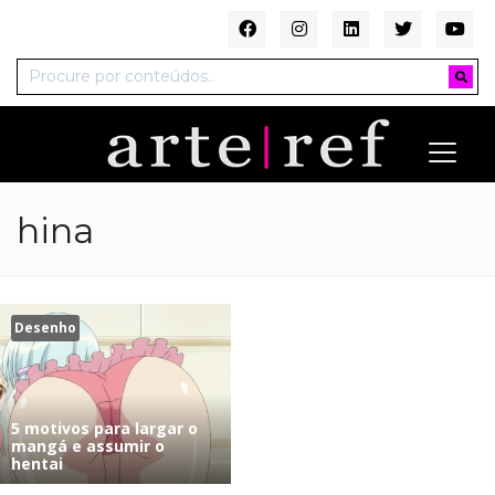
hina
Desenho
5 motivos para largar o
mangá e assumir o
hentai