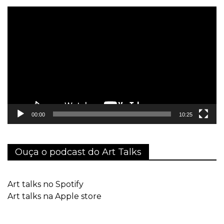
Tocador
de
vídeo
00:00
10:25
Ouça o podcast do Art Talks
Art talks no Spotify
Art talks na Apple store