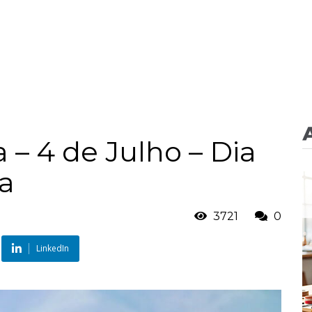
a – 4 de Julho – Dia
a
3721
0
LinkedIn