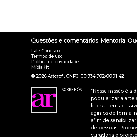
Questões e comentários
Mentoria
Que
Fale Conosco
Termos de uso
Politica de privacidade
Mídia kit
© 2026 Arteref . CNPJ: 00.934.702/0001-42
SOBRE NÓS
“Nossa missão é a d
popularizar a arte
linguagem acessível
agimos de forma int
afim de sensibiliz
de pessoas. Promov
curadoria e projeto