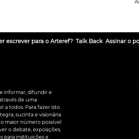
A
r escrever para o Arteref?
Talk Back
Assinar o p
e informar, difundir e
 através de uma
 a todos. Para fazer isto
egra, sucinta e visionária
ar o maior número possível
er o debate, exposições,
s para instituições e