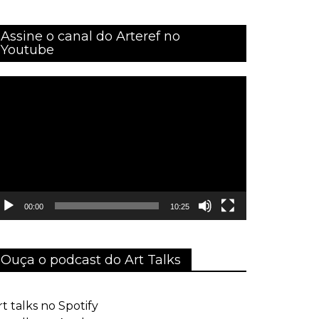
Assine o canal do Arteref no
Youtube
ocador
e
ídeo
00:00
10:25
Ouça o podcast do Art Talks
rt talks no Spotify