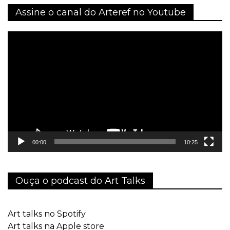
Assine o canal do Arteref no Youtube
Tocador
de
vídeo
00:00
10:25
Ouça o podcast do Art Talks
Art talks no Spotify
Art talks na Apple store