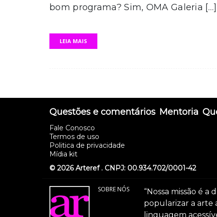
bom programa? Sim, OMA Galeria […]
LEIA MAIS
Questões e comentários
Mentoria
Que
Fale Conosco
Termos de uso
Politica de privacidade
Mídia kit
© 2026 Arteref . CNPJ: 00.934.702/0001-42
SOBRE NÓS
“Nossa missão é a d
popularizar a arte
linguagem acessível