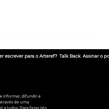
r escrever para o Arteref?
Talk Back
Assinar o p
e informar, difundir e
 através de uma
 a todos. Para fazer isto