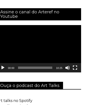
Assine o canal do Arteref no
Youtube
ocador
e
ídeo
00:00
10:25
Ouça o podcast do Art Talks
rt talks no Spotify