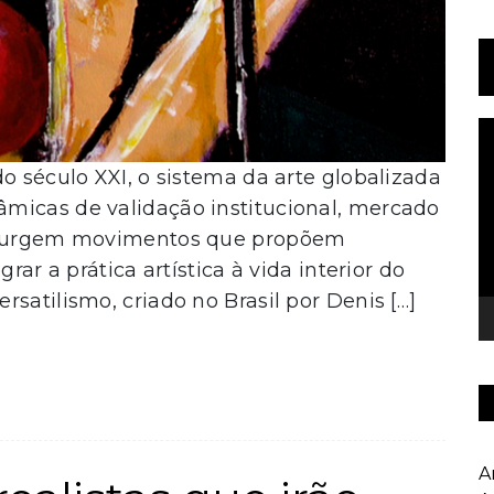
T
d
o século XXI, o sistema da arte globalizada
v
micas de validação institucional, mercado
, surgem movimentos que propõem
rar a prática artística à vida interior do
satilismo, criado no Brasil por Denis […]
A