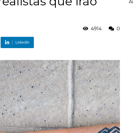
realistas que irão
A
4914
0
LinkedIn