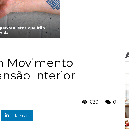
per-realistas que irão
vida
Um Movimento
ansão Interior
620
0
LinkedIn