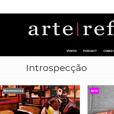
VÍDEOS
PODCAST
COMO 
Introspecção
Movimentos
Arte