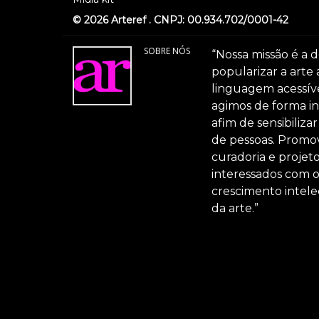
© 2026 Arteref . CNPJ: 00.934.702/0001-42
SOBRE NÓS
“Nossa missão é a d
popularizar a arte
linguagem acessível
agimos de forma int
afim de sensibiliz
de pessoas. Promov
curadoria e projeto
interessados com 
crescimento intele
da arte.”