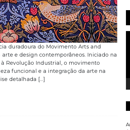
T
d
ncia duradoura do Movimento Arts and
v
na arte e design contemporâneos. Iniciado na
 à Revolução Industrial, o movimento
leza funcional e a integração da arte na
ise detalhada […]
A