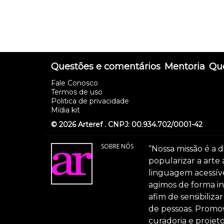
Questões e comentários
Mentoria
Que
Fale Conosco
Termos de uso
Politica de privacidade
Mídia kit
© 2026 Arteref . CNPJ: 00.934.702/0001-42
SOBRE NÓS
“Nossa missão é a d
popularizar a arte
linguagem acessível
agimos de forma int
afim de sensibiliz
de pessoas. Promov
curadoria e projeto