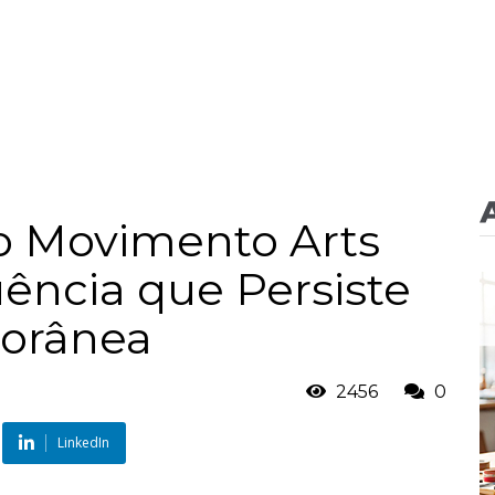
 o Movimento Arts
luência que Persiste
orânea
2456
0
LinkedIn