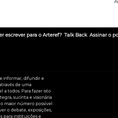
A
r escrever para o Arteref?
Talk Back
Assinar o p
e informar, difundir e
 através de uma
 a todos. Para fazer isto
egra, sucinta e visionária
ar o maior número possível
er o debate, exposições,
s para instituições e