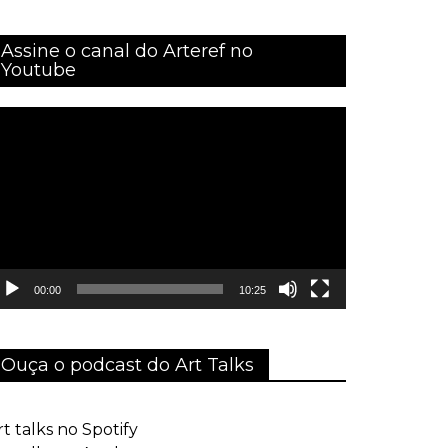
Assine o canal do Arteref no
Youtube
ocador
e
ídeo
00:00
10:25
Ouça o podcast do Art Talks
rt talks no Spotify