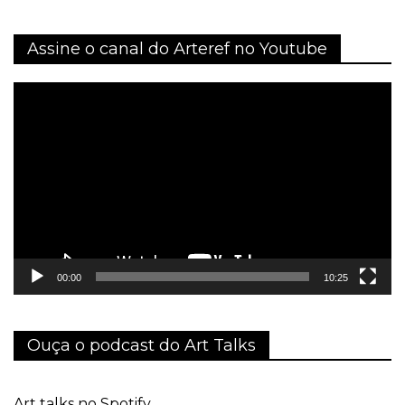
Assine o canal do Arteref no Youtube
Tocador
de
vídeo
00:00
10:25
Ouça o podcast do Art Talks
Art talks no Spotify