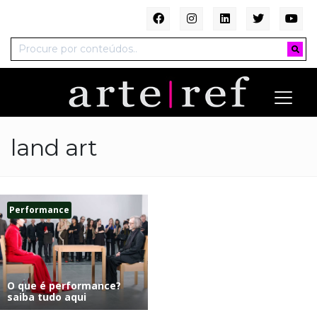
land art
Performance
O que é performance?
saiba tudo aqui