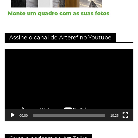
Assine o canal do Arteref no Youtube
Tocador
de
vídeo
00:00
10:25