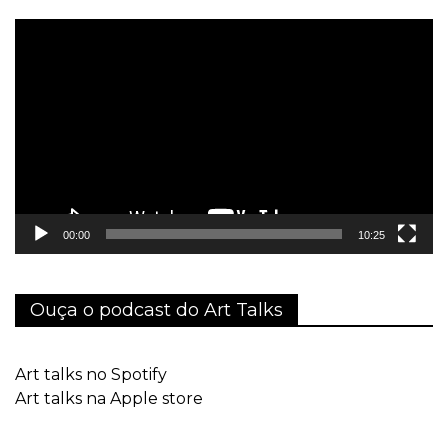
Tocador
de
vídeo
00:00
10:25
Ouça o podcast do Art Talks
Art talks no Spotify
Art talks na Apple store