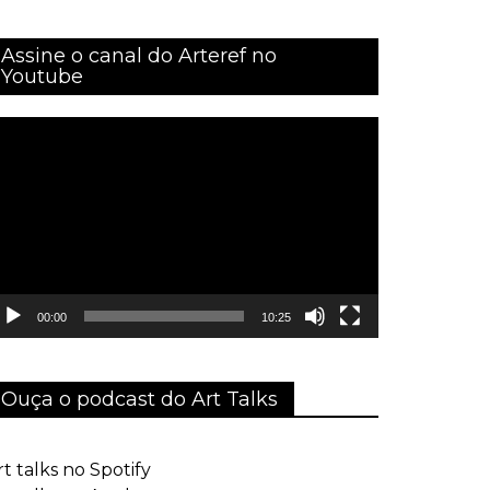
Assine o canal do Arteref no
Youtube
ocador
e
ídeo
00:00
10:25
Ouça o podcast do Art Talks
rt talks no Spotify