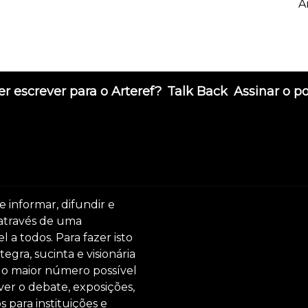
A
r escrever para o Arteref?
Talk Back
Assinar o p
e informar, difundir e
 através de uma
 a todos. Para fazer isto
egra, sucinta e visionária
ar o maior número possível
er o debate, exposições,
s para instituições e