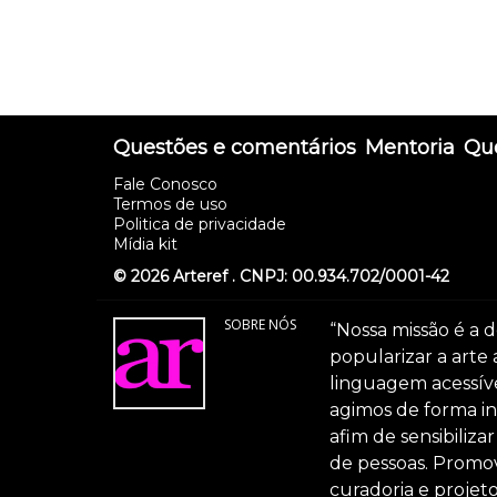
Questões e comentários
Mentoria
Que
Fale Conosco
Termos de uso
Politica de privacidade
Mídia kit
© 2026 Arteref . CNPJ: 00.934.702/0001-42
SOBRE NÓS
“Nossa missão é a d
popularizar a arte
linguagem acessível
agimos de forma int
afim de sensibiliz
de pessoas. Promov
curadoria e projeto