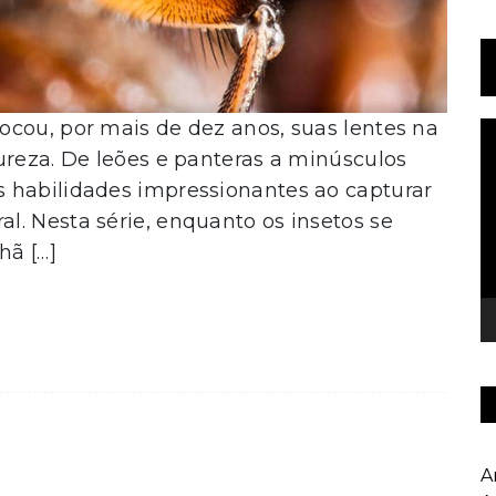
ocou, por mais de dez anos, suas lentes na
T
d
ureza. De leões e panteras a minúsculos
v
 habilidades impressionantes ao capturar
. Nesta série, enquanto os insetos se
hã […]
A