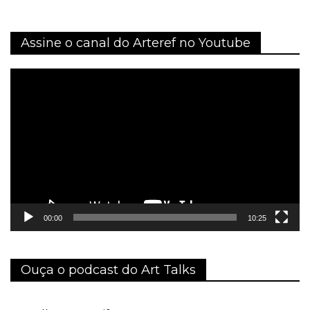
Assine o canal do Arteref no Youtube
Tocador
de
vídeo
00:00
10:25
Ouça o podcast do Art Talks