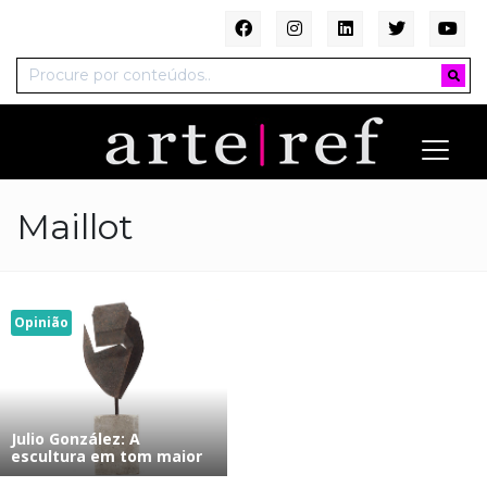
Maillot
Opinião
Julio González: A
escultura em tom maior