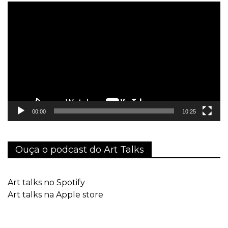
Tocador
de
vídeo
00:00
10:25
Ouça o podcast do Art Talks
Art talks no Spotify
Art talks na Apple store