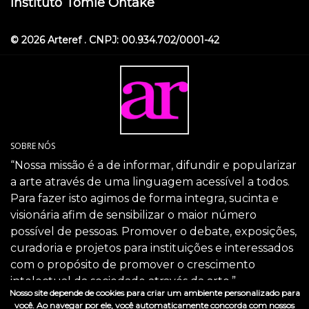
Instituto Tomie Ohtake
© 2026 Arteref . CNPJ: 00.934.702/0001-42
SOBRE NÓS
“Nossa missão é a de informar, difundir e popularizar
a arte através de uma linguagem acessível a todos.
Para fazer isto agimos de forma integra, sucinta e
visionária afim de sensibilizar o maior número
possível de pessoas. Promover o debate, exposições,
curadoria e projetos para instituições e interessados
com o propósito de promover o crescimento
intelectual da sociedade através da arte.”
Nosso site depende de cookies para criar um ambiente personalizado para
SIGA-NOS
você. Ao navegar por ele, você automaticamente concorda com nossos