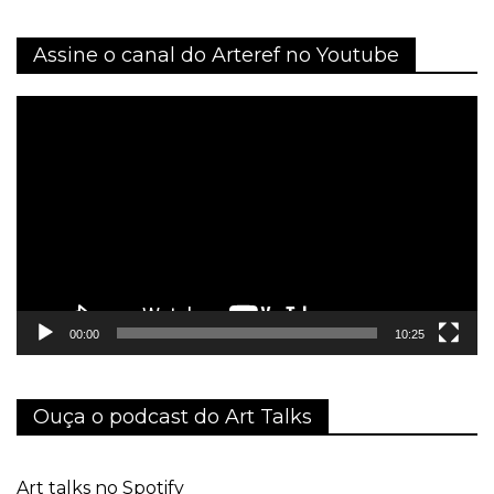
Assine o canal do Arteref no Youtube
Tocador
de
vídeo
00:00
10:25
Ouça o podcast do Art Talks
Art talks no Spotify