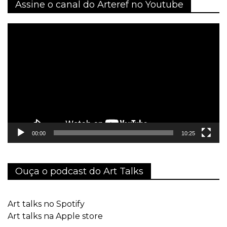
Assine o canal do Arteref no Youtube
Tocador
de
vídeo
00:00
10:25
Ouça o podcast do Art Talks
Art talks no Spotify
Art talks na Apple store