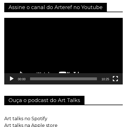
Assine o canal do Arteref no Youtube
Tocador
de
vídeo
00:00
10:25
Ouça o podcast do Art Talks
Art talks no Spotify
Art talks na Apple store