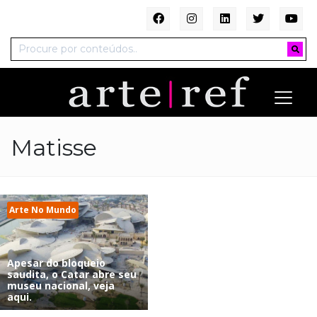
Matisse
Arte No Mundo
Apesar do bloqueio
saudita, o Catar abre seu
museu nacional, veja
aqui.