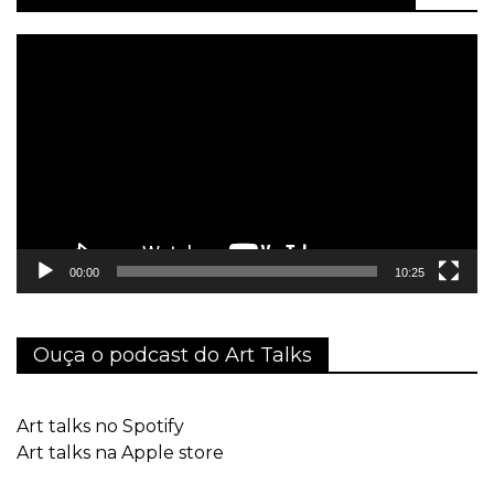
Tocador
de
vídeo
00:00
10:25
Ouça o podcast do Art Talks
Art talks no Spotify
Art talks na Apple store