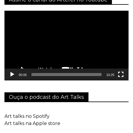
Tocador
de
vídeo
00:00
10:25
Ouça o podcast do Art Talks
Art talks no Spotify
Art talks na Apple store