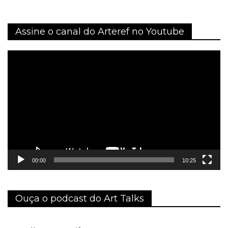
Assine o canal do Arteref no Youtube
Tocador
de
vídeo
00:00
10:25
Ouça o podcast do Art Talks