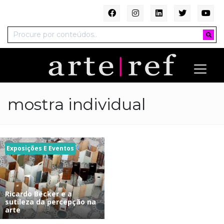
mostra individual
Exposições E Eventos
Ricardo Becker e a
sutileza da percepção na
arte