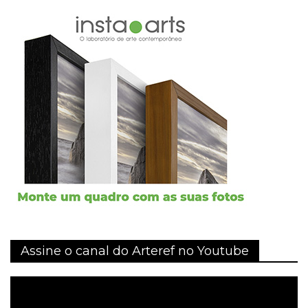
Assine o canal do Arteref no Youtube
Tocador
de