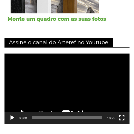
Assine o canal do Arteref no Youtube
Tocador
de
vídeo
00:00
10:25