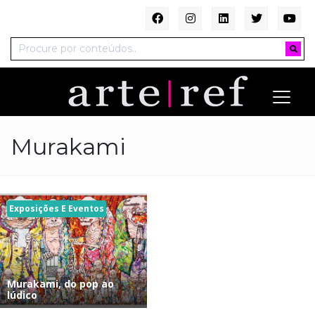
Murakami
Exposições E Eventos
Murakami, do pop ao
lúdico