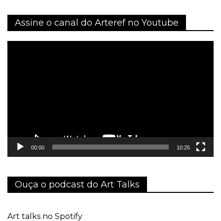
Assine o canal do Arteref no Youtube
Tocador
de
vídeo
00:00
10:25
Ouça o podcast do Art Talks
Art talks no Spotify